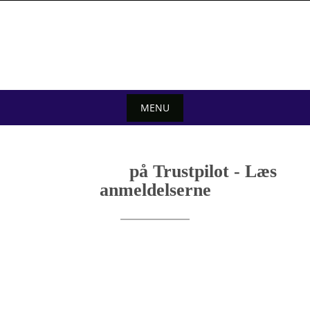
Skip
to
content
MENU
Skip
to
på Trustpilot - Læs
content
anmeldelserne