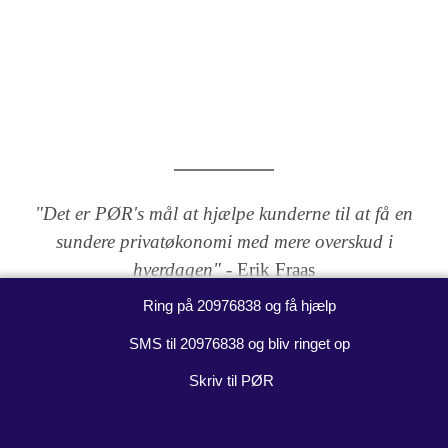
Navigation
"Det er PØR's mål at hjælpe kunderne til at få en
sundere privatøkonomi med mere overskud i
hverdagen"
- Erik Fraas
Ring på 20976838 og få hjælp
SMS til 20976838 og bliv ringet op
Skriv til PØR
Om PØR
Værdier & Etik
Erfaring og Uddannelse
Kontakt
English
Pressemeddelelser
Omtale i medierne
TV Programmer
Copyright © 2026 PØR - Privatøkonomisk Rådgivning og Foredrag - CVR: 34253056. All
rights reserved.