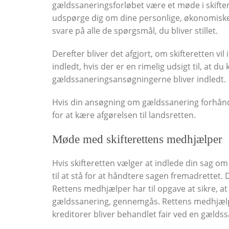
gældssaneringsforløbet være et møde i skifte
udspørge dig om dine personlige, økonomiske 
svare på alle de spørgsmål, du bliver stillet.
Derefter bliver det afgjort, om skifteretten v
indledt, hvis der er en rimelig udsigt til, at 
gældssaneringsansøgningerne bliver indledt.
Hvis din ansøgning om gældssanering forhånds
for at kære afgørelsen til landsretten.
Møde med skifterettens medhjælper
Hvis skifteretten vælger at indlede din sag 
til at stå for at håndtere sagen fremadrettet.
Rettens medhjælper har til opgave at sikre, at 
gældssanering, gennemgås. Rettens medhjælper
kreditorer bliver behandlet fair ved en gælds