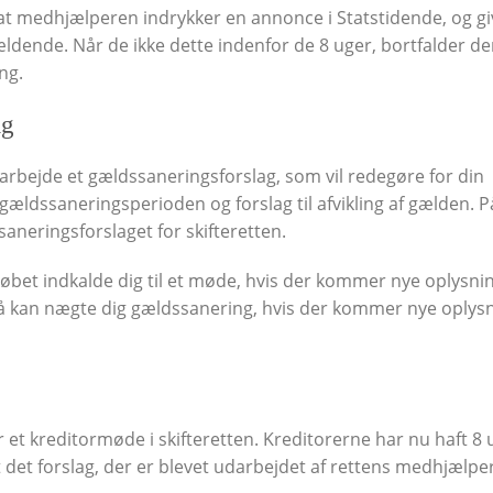
 at medhjælperen indrykker en annonce i Statstidende, og gi
gældende. Når de ikke dette indenfor de 8 uger, bortfalder de
ng.
ag
rbejde et gældssaneringsforslag, som vil redegøre for din
 gældssaneringsperioden og forslag til afvikling af gælden. P
neringsforslaget for skifteretten.
øbet indkalde dig til et møde, hvis der kommer nye oplysni
 kan nægte dig gældssanering, hvis der kommer nye oplys
 et kreditormøde i skifteretten. Kreditorerne har nu haft 8 u
det forslag, der er blevet udarbejdet af rettens medhjælper