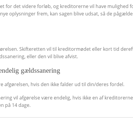
 for det videre forløb, og kreditorerne vil have mulighed fo
ye oplysninger frem, kan sagen blive udsat, så de pågæld
relsen. Skifteretten vil til kreditormødet eller kort tid deref
ssanering, eller den vil blive afvist.
 endelig gældssanering
 afgørelsen, hvis den ikke falder ud til din/deres fordel.
ring vil afgørelse være endelig, hvis ikke en af kreditorern
ten på 14 dage.