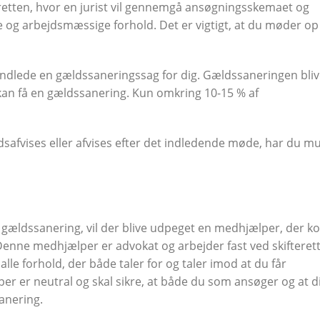
retten, hvor en jurist vil gennemgå ansøgningsskemaet og
og arbejdsmæssige forhold. Det er vigtigt, at du møder op
il indlede en gældssaneringssag for dig. Gældssaneringen bli
du kan få en gældssanering. Kun omkring 10-15 % af
afvises eller afvises efter det indledende møde, har du m
om gældssanering, vil der blive udpeget en medhjælper, der 
 Denne medhjælper er advokat og arbejder fast ved skifteret
alle forhold, der både taler for og taler imod at du får
 er neutral og skal sikre, at både du som ansøger og at d
sanering.