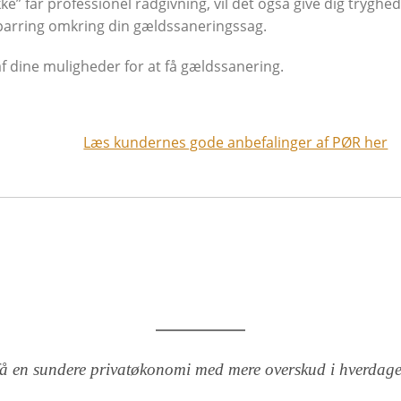
 får professionel rådgivning, vil det også give dig tryghed
parring omkring din gældssaneringssag.
f dine muligheder for at få gældssanering.
Læs kundernes gode anbefalinger af PØR her
 få en sundere privatøkonomi med mere overskud i hverdag