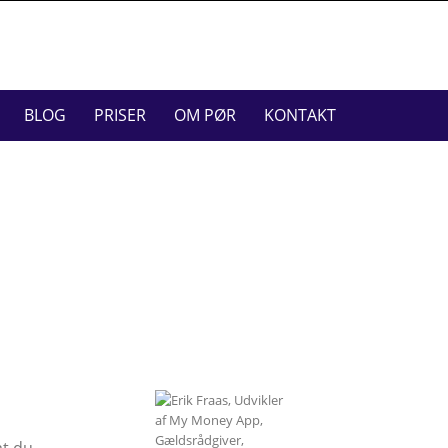
BLOG
PRISER
OM PØR
KONTAKT
at du