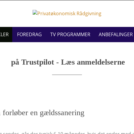
KLER
FOREDRAG
TV PROGRAMMER
ANBEFALINGER
på Trustpilot - Læs anmeldelserne
 forløber en gældssanering
 sendes, går der typisk 6-10 måneder, hvis det ender med 