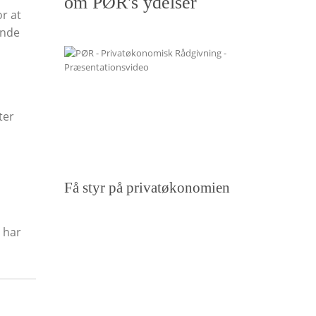
om PØR's ydelser
r at
ende
ter
Få styr på privatøkonomien
e har