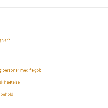
giver?
g personer med flexjob
sk hæftelse
rbehold