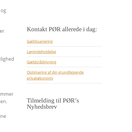
 og
Kontakt PØR allerede i dag:
ver
Gældssanering
Lønindeholdelse
ulighed
Gældsrådgivning
Optimering af din grundliggende
privatøkonomi
kommer
Tilmelding til PØR’s
ten.
Nyhedsbrev
ine