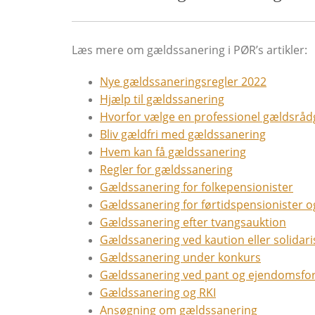
Læs mere om gældssanering i PØR’s artikler:
Nye gældssaneringsregler 2022
Hjælp til gældssanering
Hvorfor vælge en professionel gældsråd
Bliv gældfri med gældssanering
Hvem kan få gældssanering
Regler for gældssanering
Gældssanering for folkepensionister
Gældssanering for førtidspensionister o
Gældssanering efter tvangsauktion
Gældssanering ved kaution eller solidari
Gældssanering under konkurs
Gældssanering ved pant og ejendomsfo
Gældssanering og RKI
Ansøgning om gældssanering