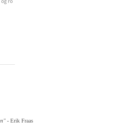
 og ro
en"
- Erik Fraas