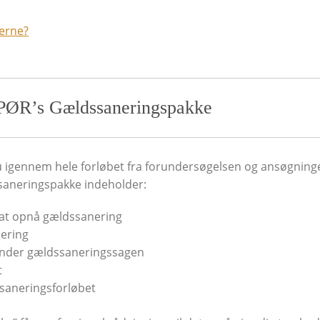
derne?
 PØR’s Gældssaneringspakke
igennem hele forløbet fra forundersøgelsen og ansøgninge
ssaneringspakke indeholder:
 at opnå gældssanering
ering
 under gældssaneringssagen
t
saneringsforløbet