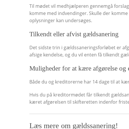
Til mødet vil medhjælperen gennemgå forslaget
komme med indvendinger. Skulle der komme n
oplysninger kan undersøges.
Tilkendt eller afvist gældsanering
Det sidste trin i gældssaneringsforløbet er afgø
afsige kendelse, og du vil enten få tilkendt gæld
Muligheder for at kære afgørelse og
Både du og kreditorerne har 14 dage til at kære
Hvis du på kreditormødet får tilkendt gældsane
kæret afgørelsen til skifteretten indenfor fris
Læs mere om gældssanering!