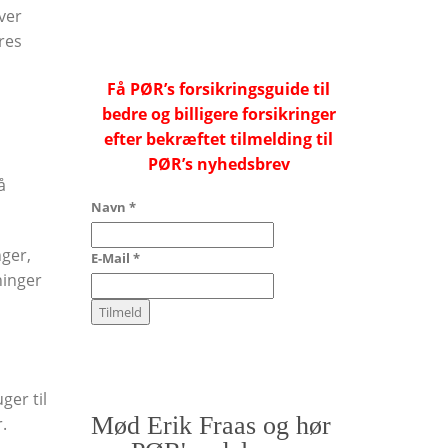
ver
res
Få PØR’s forsikringsguide til
bedre og billigere forsikringer
efter bekræftet tilmelding til
PØR’s nyhedsbrev
å
Navn
*
nger,
E-Mail
*
ninger
ger til
Mød Erik Fraas og hør
.