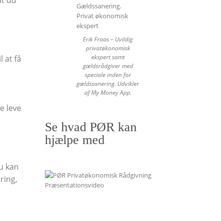
Erik Fraas – Uvildig
privatøkonomisk
ekspert samt
 at få
gældsrådgiver med
speciale inden for
gældssanering. Udvikler
af My Money App.
le leve
Se hvad PØR kan
hjælpe med
u kan
ring,