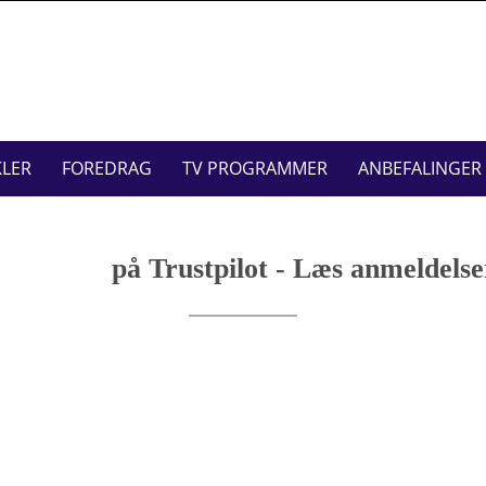
Skip
to
content
KLER
FOREDRAG
TV PROGRAMMER
ANBEFALINGER
på Trustpilot - Læs anmeldels