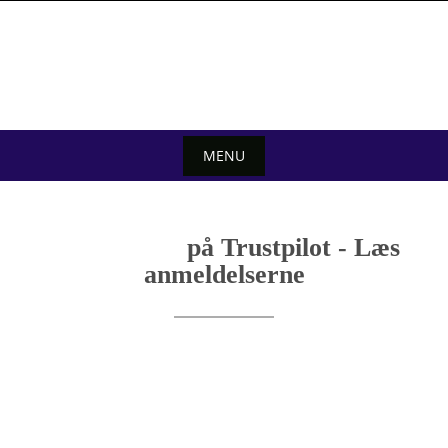
Skip
to
content
MENU
Skip
to
på Trustpilot - Læs
content
anmeldelserne