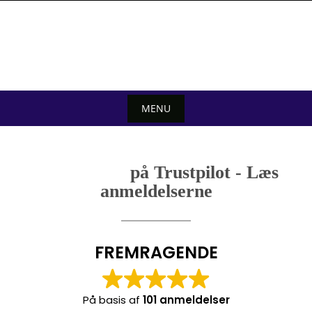
Skip
to
content
MENU
Skip
to
på Trustpilot - Læs
content
anmeldelserne
FREMRAGENDE
På basis af
101 anmeldelser