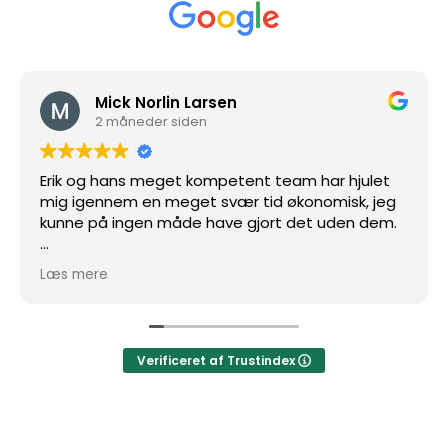
Mick Norlin Larsen
2 måneder siden
Erik og hans meget kompetent team har hjulet
mig igennem en meget svær tid økonomisk, jeg
kunne på ingen måde have gjort det uden dem.
Lige fra første opkald har Erik og hans team
Læs mere
håndteret alt, som i ALT, Hvilket naturligvis har
givet en kæmpe ro i maven, da det kan føles
meget tungt at danse med.
Verificeret af Trustindex
Jeg kan med 300% sikkerhed sige at Erik har styr
på det til punkt og prikke og jeg vil til enhver tid
anbefale ham.