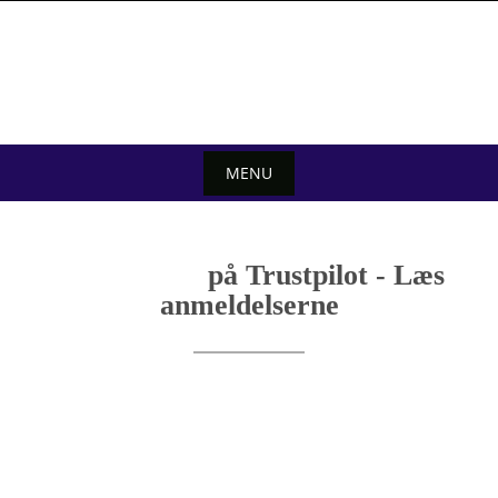
Skip
to
content
MENU
Skip
to
på Trustpilot - Læs
content
anmeldelserne