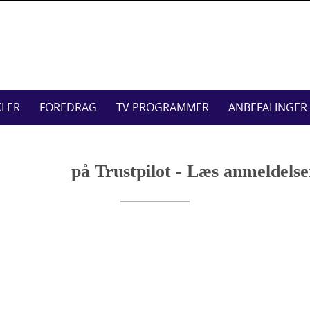
Skip
to
content
KLER
FOREDRAG
TV PROGRAMMER
ANBEFALINGER
på Trustpilot - Læs anmeldels