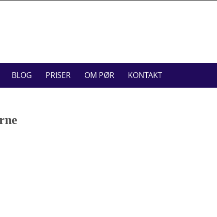
BLOG
PRISER
OM PØR
KONTAKT
erne