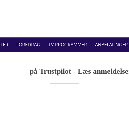
Skip
to
content
KLER
FOREDRAG
TV PROGRAMMER
ANBEFALINGER
på Trustpilot - Læs anmeldels