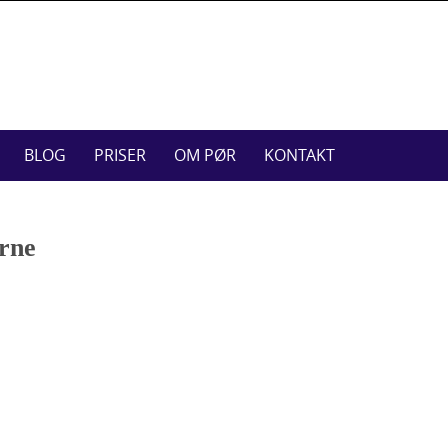
BLOG
PRISER
OM PØR
KONTAKT
erne