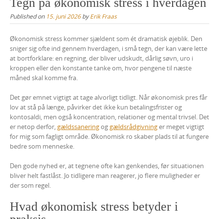
Tegn på økonomisk stress i hverdagen
Published on
15. juni 2026
by
Erik Fraas
Økonomisk stress kommer sjældent som ét dramatisk øjeblik. Den
sniger sig ofte ind gennem hverdagen, i små tegn, der kan være lette
at bortforklare: en regning, der bliver udskudt, dårlig søvn, uro i
kroppen eller den konstante tanke om, hvor pengene til næste
måned skal komme fra.
Det gør emnet vigtigt at tage alvorligt tidligt. Når økonomisk pres får
lov at stå på længe, påvirker det ikke kun betalingsfrister og
kontosaldi, men også koncentration, relationer og mental trivsel. Det
er netop derfor,
gældssanering
og
gældsrådgivning
er meget vigtigt
for mig som fagligt område. Økonomisk ro skaber plads til at fungere
bedre som menneske.
Den gode nyhed er, at tegnene ofte kan genkendes, før situationen
bliver helt fastlåst. Jo tidligere man reagerer, jo flere muligheder er
der som regel.
Hvad økonomisk stress betyder i