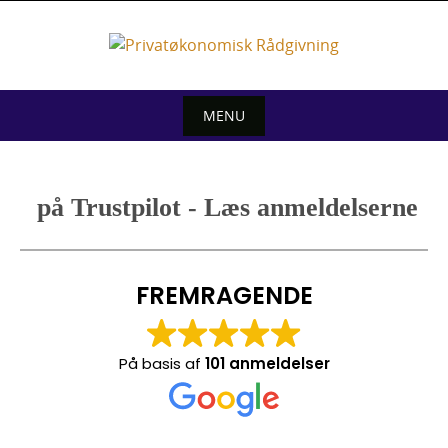
Skip
to
content
MENU
Skip
to
på Trustpilot - Læs anmeldelserne
content
FREMRAGENDE
På basis af
101 anmeldelser