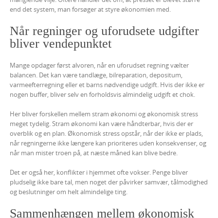
end det system, man forsøger at styre økonomien med.
Når regninger og uforudsete udgifter
bliver vendepunktet
Mange opdager først alvoren, når en uforudset regning vælter
balancen. Det kan være tandlæge, bilreparation, depositum,
varmeefterregning eller et barns nødvendige udgift. Hvis der ikke er
nogen buffer, bliver selv en forholdsvis almindelig udgift et chok.
Her bliver forskellen mellem stram økonomi og økonomisk stress
meget tydelig. Stram økonomi kan være håndterbar, hvis der er
overblik og en plan. Økonomisk stress opstår, når der ikke er plads,
når regningerne ikke længere kan prioriteres uden konsekvenser, og
når man mister troen på, at næste måned kan blive bedre.
Det er også her, konflikter i hjemmet ofte vokser. Penge bliver
pludselig ikke bare tal, men noget der påvirker samvær, tålmodighed
og beslutninger om helt almindelige ting.
Sammenhængen mellem økonomisk