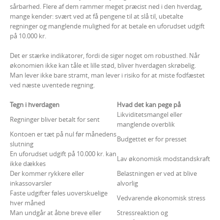
sårbarhed. Flere af dem rammer meget præcist ned i den hverdag,
mange kender: svært ved at få pengene til at slå til, ubetalte
regninger og manglende mulighed for at betale en uforudset udgift
på 10.000 kr.
Det er stærke indikatorer, fordi de siger noget om robusthed. Når
økonomien ikke kan tåle et lille stød, bliver hverdagen skrøbelig.
Man lever ikke bare stramt, man lever i risiko for at miste fodfæstet
ved næste uventede regning.
Tegn i hverdagen
Hvad det kan pege på
Likviditetsmangel eller
Regninger bliver betalt for sent
manglende overblik
Kontoen er tæt på nul før månedens
Budgettet er for presset
slutning
En uforudset udgift på 10.000 kr. kan
Lav økonomisk modstandskraft
ikke dækkes
Der kommer rykkere eller
Belastningen er ved at blive
inkassovarsler
alvorlig
Faste udgifter føles uoverskuelige
Vedvarende økonomisk stress
hver måned
Man undgår at åbne breve eller
Stressreaktion og