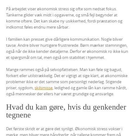
På arbejdet viser økonomisk stress sig ofte som nedsat fokus.
Tankerne glider væk midt i opgaverne, og små fejl begynder at
komme oftere. Det kan skabe ny usikkerhed, fordi præstation og
indkomst føles endnu mere sårbar.
I familien kan presset give dårligere kommunikation. Nogle bliver
tavse. Andre bliver hurtigere frustrerede. Børn mærker stemningen,
også når de ikke kender detaljerne. Derfor er økonomisk ro ikke kun
et spørgsmål om tal, men også om stabilitet i hjemmet.
Mange rammes også på selvopfattelsen. Man kan føle sig bagud,
forkert eller utilstrækkelig. Det er vigtigt at sige klart, at økonomiske
problemer ikke er det samme som personligt nederlag. Stigende
priser, sygdom,
skilsmisse
, ledighed og gamle lån kan ramme hårdt,
også mennesker der ellers har været grundige og ansvarlige.
Hvad du kan gøre, hvis du genkender
tegnene
Det første skridt er at gøre det synligt. Økonomisk stress vokser i
mørke, men bliver mere håndterlig, når tallene kommer frem på