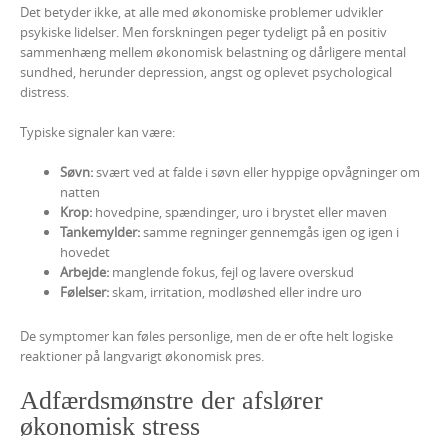
Det betyder ikke, at alle med økonomiske problemer udvikler
psykiske lidelser. Men forskningen peger tydeligt på en positiv
sammenhæng mellem økonomisk belastning og dårligere mental
sundhed, herunder depression, angst og oplevet psychological
distress.
Typiske signaler kan være:
Søvn:
svært ved at falde i søvn eller hyppige opvågninger om
natten
Krop:
hovedpine, spændinger, uro i brystet eller maven
Tankemylder:
samme regninger gennemgås igen og igen i
hovedet
Arbejde:
manglende fokus, fejl og lavere overskud
Følelser:
skam, irritation, modløshed eller indre uro
De symptomer kan føles personlige, men de er ofte helt logiske
reaktioner på langvarigt økonomisk pres.
Adfærdsmønstre der afslører
økonomisk stress