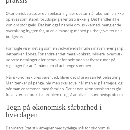
praksis
Økonomisk stress er den belastning, der opstår, når økonomien ikke
opleves som stabil, forudsigelig eller tilstrækkelig. Det handler ikke
kun om stor gæld. Det kan også handle om usikkerhed, manglende
overblik og frygten for, at en almindelig måned pludselig vælter hele
budgettet.
For nogle viser det sig som en vedvarende knude i maven hver gang
netbanken åbnes. For andre er det mere konkret: rykkere, overtræk,
udsatte betalinger eller behovet for hele tiden at flytte rundt på
regninger for at få måneden til at hænge sammen.
Når økonomisk pres varer ved, bliver det ofte en samlet belastning.
Man tænker på penge, når man skal sove, når man er på arbejde, og
når man er sammen med familien. Det er her, økonomisk stress går
fra at være et praktisk problem til også at blive et sundhedsproblem.
Tegn på økonomisk sårbarhed i
hverdagen
Danmarks Statistik arbejder med tydelige mål for økonomisk