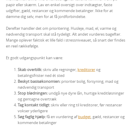
papir eller skærm. Lav en enkel oversigt over indtægter, faste
udgifter, gæld, restancer og kommende betalinger. Ikke for at
dømme dig selv, men for at få jordforbindelse.
Derefter handler det om prioritering. Husleje, mad, el, varme og
nødvendig transport skal stå tydeligt. Alt andet vurderes bagefter.
Mange oplever faktisk et lille fald i stressniveauet, så snart der findes
en reel rækkefølge.
Et godt udgangspunkt kan være:
Skab overblik:
skriv alle regninger,
kreditorer
og
betalingsfrister ned ét sted
Beskyt basisøkonomien:
prioriter bolig, forsyning, mad og
nødvendig transport
Stop blødningen:
undgå nye dyre lån, hurtige kreditløsninger
og gentagne overtræk
Tag kontakt tidligt:
skriv eller ring til kreditorer, før restancer
vokser yderligere
Søg faglig hjælp:
få en vurdering af
budget
, gæld, restancer og
kommende betalinger