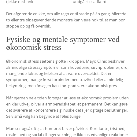
tjekke netbank
undgåelsesadfærd
Det afgørende er ikke, om alle tegn er til stede på én gang. Allerede
to eller tre tilbagevendende mønstre kan være nok til, at man bør
stoppe op og få overblik.
Fysiske og mentale symptomer ved
økonomisk stress
Økonomisk stress sætter sig ofte i kroppen. Mayo Clinic beskriver
almindelige stresssymptomer som hovedpine, søvnproblemer, uro,
manglende fokus og følelsen af at være overvældet. Det er
symptomer, mange først forbinder med travlhed eller almindelig
bekymring, men årsagen kan i høj grad være økonomisk pres.
Når hjernen hele tiden forsøger at løse et økonomisk problem uden
en klar udvej, bliver alarmberedskabet let permanent. Det kan gøre
det sværere at koncentrere sig, huske detaljer og tage beslutninger.
Selv små valg kan begynde at føles tunge.
Man ser også ofte, at humøret bliver påvirket. Kort lunte, tristhed,
rastløshed og social tilbagetrækning er ikke usædvanlige reaktioner.