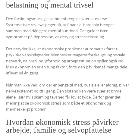
belastning og mental trivsel
Den forskningsmæssige sammenhæng er svær at overse.
Systematiske reviews peger på, at financial hardship hænger
sammen med dårligere mental sundhed. Det gælder især
symptomer på depression, anxiety og stressbelastning.
Det betyder ikke, at økonomiske problemer automatisk fører til
psykiske vanskeligheder. Mennesker reagerer forskelligt, og sociale
netværk, helbred, boligforhold og arbejdssituation spiller også ind.
Men økonomien er en tung faktor, fordi den påvirker så mange dele
af livet på én gang.
Når man ikke ved, om der er penge til mad, husleje eller afdrag, bliver
nervesystemet holdt i gang. Den tilstand kan være svær at bryde
alene, især hvis skam og tavshed får lov at fylde. Derfor giver det
mening at se økonomisk stress som både et økonomisk og
menneskeligt problem.
Hvordan økonomisk stress påvirker
arbejde, familie og selvopfattelse