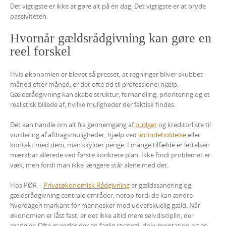
Det vigtigste er ikke at gøre alt på én dag. Det vigtigste er at bryde
passiviteten.
Hvornår gældsrådgivning kan gøre en
reel forskel
Hvis økonomien er blevet så presset, at regninger bliver skubbet
måned efter måned, er det ofte tid til professionel hjælp.
Gældsrådgivning kan skabe struktur, forhandling, prioritering og et
realistisk billede af, hvilke muligheder der faktisk findes.
Det kan handle om alt fra gennemgang af
budget
og kreditorliste til
vurdering af afdragsmuligheder, hjælp ved
lønindeholdelse
eller
kontakt med dem, man skylder penge. I mange tilfælde er lettelsen
mærkbar allerede ved første konkrete plan. Ikke fordi problemet er
væk, men fordi man ikke længere står alene med det.
Hos PØR –
Privatøkonomisk Rådgivning
er gældssanering og
gældsrådgivning centrale områder, netop fordi de kan ændre
hverdagen markant for mennesker med uoverskuelig gæld. Når
økonomien er låst fast, er det ikke altid mere selvdisciplin, der
mangler. Ofte mangler der en faglig strategi, dokumentation og en