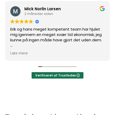
Mick Norlin Larsen
2 måneder siden
Erik og hans meget kompetent team har hjulet
mig igennem en meget svær tid økonomisk, jeg
kunne på ingen måde have gjort det uden dem.
Lige fra første opkald har Erik og hans team
Læs mere
håndteret alt, som i ALT, Hvilket naturligvis har
givet en kæmpe ro i maven, da det kan føles
meget tungt at danse med.
Verificeret af Trustindex
Jeg kan med 300% sikkerhed sige at Erik har styr
på det til punkt og prikke og jeg vil til enhver tid
anbefale ham.