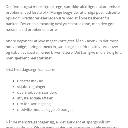
Der findes også mere skjulte tegn, som ikke altid ligner økonomiske
problemer ved første blik. Mange begynder at undgå post, udsætte
opkald til kreditorer eller lade være med at åbne beskeder fra
banken. Det er en almindelig beskyttelsesreaktion, men den gør
næsten altid problemet større.
Andre begynder at leve meget kortsigtet. Man køber kun det mest
nødvendige, springer medicin, tandlæge eller fritidsaktiviteter over
og håber, at næste måned bliver lettere. Det kan give midlertidig luft,
men sjældent reel stabilitet.
Små hverdagstegn kan være:
udsatte indkøb
skjulte regninger
overtræk som standard
aflyste sociale aftaler
uro før lønningsdag
modvilje mod at kigge på budget
Når de mønstre gentager sig, er det sjældent et spørgsmål om
manglende vilje. Oftere handler det om, at presset er blevet større